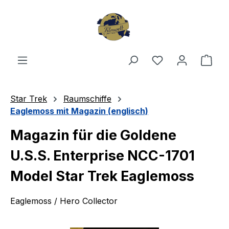
Zum Hauptinhalt springen
Du hast 0 Produ
Ware
Star Trek
Raumschiffe
Eaglemoss mit Magazin (englisch)
Magazin für die Goldene
U.S.S. Enterprise NCC-1701
Model Star Trek Eaglemoss
Eaglemoss / Hero Collector
Bildergalerie überspringen