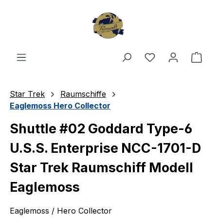
Zum Hauptinhalt springen
Du hast 0 Produ
Ware
Star Trek
Raumschiffe
Eaglemoss Hero Collector
Shuttle #02 Goddard Type-6
U.S.S. Enterprise NCC-1701-D
Star Trek Raumschiff Modell
Eaglemoss
Eaglemoss / Hero Collector