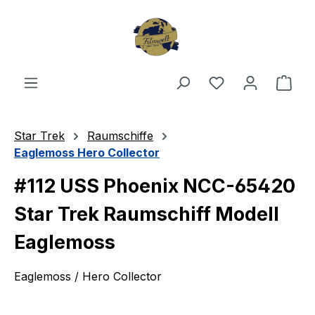
Zum Hauptinhalt springen
Du hast 0 Produ
Ware
Star Trek
Raumschiffe
Eaglemoss Hero Collector
#112 USS Phoenix NCC-65420
Star Trek Raumschiff Modell
Eaglemoss
Eaglemoss / Hero Collector
Bildergalerie überspringen