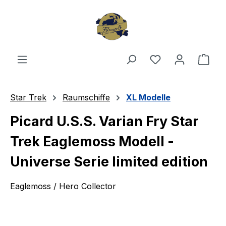
Zum Hauptinhalt springen
Du hast 0 Produ
Ware
Star Trek
Raumschiffe
XL Modelle
Picard U.S.S. Varian Fry Star
Trek Eaglemoss Modell -
Universe Serie limited edition
Eaglemoss / Hero Collector
Bildergalerie überspringen