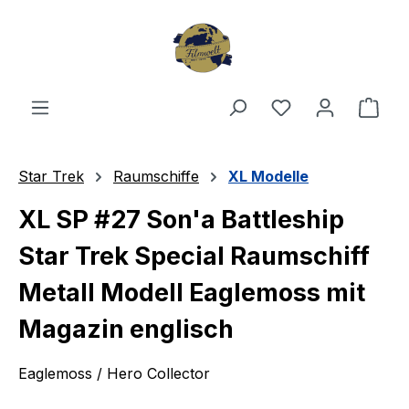
Zum Hauptinhalt springen
Du hast 0 Produ
Ware
Star Trek
Raumschiffe
XL Modelle
XL SP #27 Son'a Battleship
Star Trek Special Raumschiff
Metall Modell Eaglemoss mit
Magazin englisch
Eaglemoss / Hero Collector