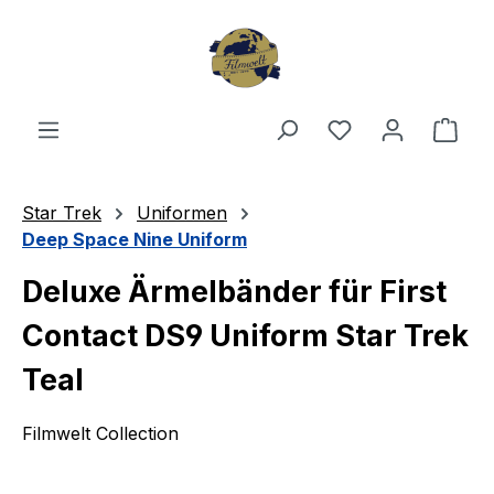
Zum Hauptinhalt springen
Du hast 0 Produ
Ware
Star Trek
Uniformen
Deep Space Nine Uniform
Deluxe Ärmelbänder für First
Contact DS9 Uniform Star Trek
Teal
Filmwelt Collection
Bildergalerie überspringen