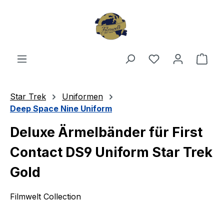
Zum Hauptinhalt springen
Du hast 0 Produ
Ware
Star Trek
Uniformen
Deep Space Nine Uniform
Deluxe Ärmelbänder für First
Contact DS9 Uniform Star Trek
Gold
Filmwelt Collection
Bildergalerie überspringen