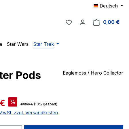
Deutsch
Du hast 0 Produkte auf 
0,00 €
Ware
a
Star Wars
Star Trek
ter Pods
Eaglemoss / Hero Collector
is:
 €
%
Regulärer Preis:
199,99 €
(10% gespart)
. MwSt. zzgl. Versandkosten