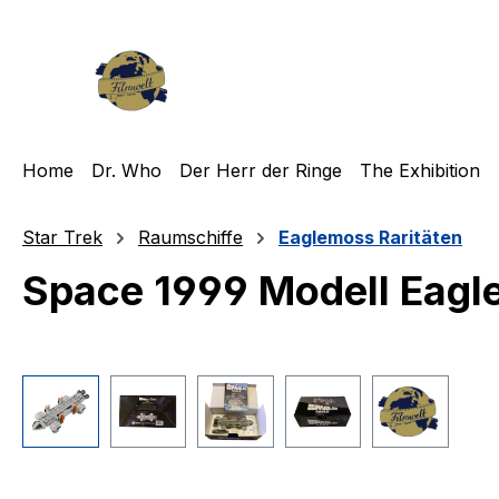
m Hauptinhalt springen
Zur Suche springen
Zur Hauptnavigation springen
Home
Dr. Who
Der Herr der Ringe
The Exhibition
Star Trek
Raumschiffe
Eaglemoss Raritäten
Space 1999 Modell Eagl
Bildergalerie überspringen