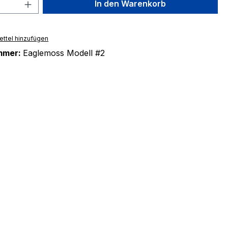
 Anzahl: Gib den gewünschten Wert ein 
In den Warenkorb
ttel hinzufügen
mmer:
Eaglemoss Modell #2