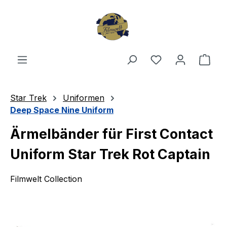
Zum Hauptinhalt springen
Du hast 0 Produ
Ware
Star Trek
Uniformen
Deep Space Nine Uniform
Ärmelbänder für First Contact
Uniform Star Trek Rot Captain
Filmwelt Collection
Bildergalerie überspringen