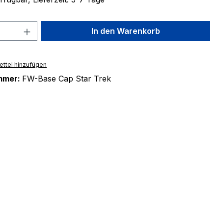
 Anzahl: Gib den gewünschten Wert ein 
In den Warenkorb
ttel hinzufügen
mmer:
FW-Base Cap Star Trek