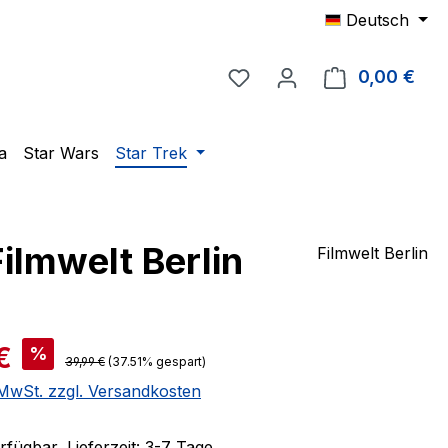
Deutsch
Du hast 0 Produkte auf 
0,00 €
Ware
a
Star Wars
Star Trek
ilmwelt Berlin
Filmwelt Berlin
is:
€
%
Regulärer Preis:
39,99 €
(37.51% gespart)
. MwSt. zzgl. Versandkosten
fügbar, Lieferzeit: 3-7 Tage