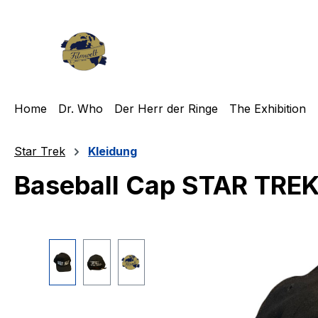
m Hauptinhalt springen
Zur Suche springen
Zur Hauptnavigation springen
Home
Dr. Who
Der Herr der Ringe
The Exhibition
Star Trek
Kleidung
Baseball Cap STAR TREK S
Bildergalerie überspringen