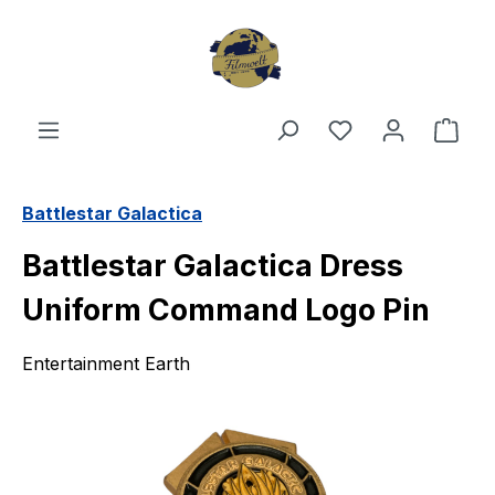
Zum Hauptinhalt springen
Du hast 0 Produ
Ware
Battlestar Galactica
Battlestar Galactica Dress
Uniform Command Logo Pin
Entertainment Earth
Bildergalerie überspringen