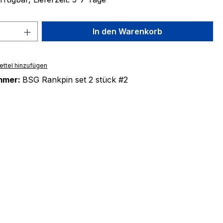
 Anzahl: Gib den gewünschten Wert ein 
In den Warenkorb
ttel hinzufügen
mmer:
BSG Rankpin set 2 stück #2