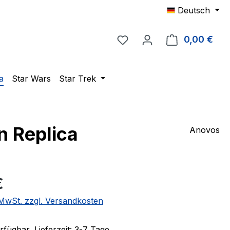
Deutsch
Du hast 0 Produkte auf 
0,00 €
Ware
a
Star Wars
Star Trek
n Replica
Anovos
eis:
€
. MwSt. zzgl. Versandkosten
fügbar, Lieferzeit: 3-7 Tage