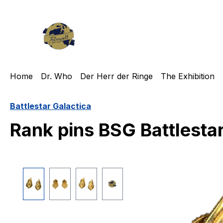
m Hauptinhalt springen
Zur Suche springen
Zur Hauptnavigation springen
Home
Dr. Who
Der Herr der Ringe
The Exhibition
Battlestar Galactica
Rank pins BSG Battlestar
Bildergalerie überspringen