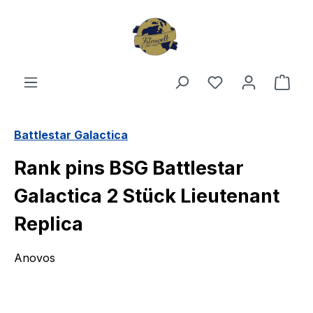
Zum Hauptinhalt springen
Du hast 0 Produ
Ware
Battlestar Galactica
Rank pins BSG Battlestar
Galactica 2 Stück Lieutenant
Replica
Anovos
Bildergalerie überspringen