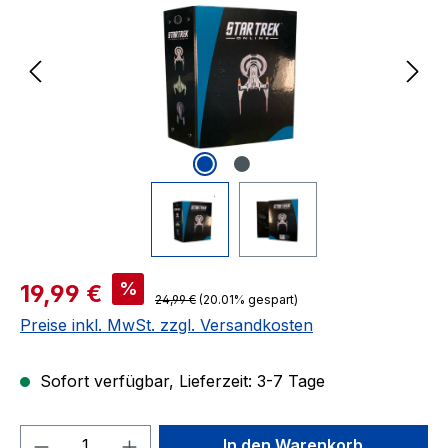
Verkaufspreis:
%
19,99 €
Regulärer Preis:
24,99 €
(20.01% gespart)
Preise inkl. MwSt. zzgl. Versandkosten
Sofort verfügbar, Lieferzeit: 3-7 Tage
Produkt Anzahl: Gib den gewünschten We
In den Warenkorb