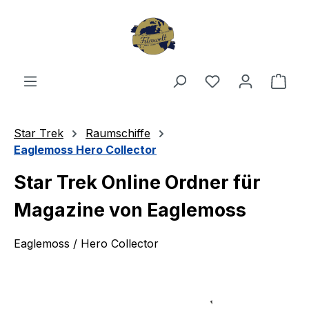
Zum Hauptinhalt springen
Du hast 0 Produ
Ware
Star Trek
Raumschiffe
Eaglemoss Hero Collector
Star Trek Online Ordner für
Magazine von Eaglemoss
Eaglemoss / Hero Collector
Bildergalerie überspringen