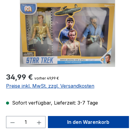
Regulärer Preis:
34,99 €
vorher 49,99 €
Preise inkl. MwSt. zzgl. Versandkosten
Sofort verfügbar, Lieferzeit: 3-7 Tage
Produkt Anzahl: Gib den gewünschten We
In den Warenkorb