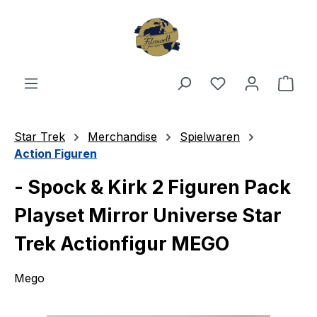
Zum Hauptinhalt springen
Du hast 0 Produ
Ware
Star Trek
Merchandise
Spielwaren
Action Figuren
- Spock & Kirk 2 Figuren Pack
Playset Mirror Universe Star
Trek Actionfigur MEGO
Mego
Bildergalerie überspringen