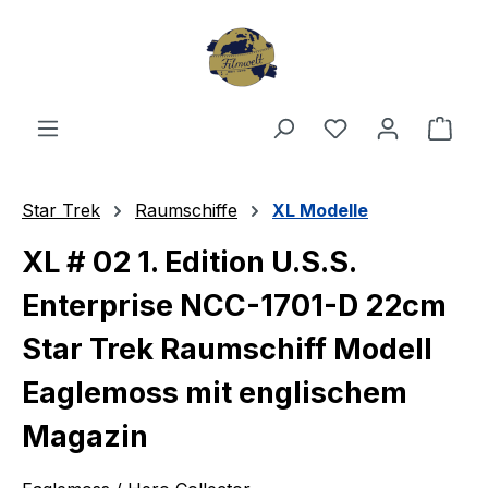
Zum Hauptinhalt springen
Du hast 0 Produ
Ware
Star Trek
Raumschiffe
XL Modelle
XL # 02 1. Edition U.S.S.
Enterprise NCC-1701-D 22cm
Star Trek Raumschiff Modell
Eaglemoss mit englischem
Magazin