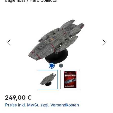
Eaglemoss / Hero Collector
Bildergalerie überspringen
Regulärer Preis:
249,00 €
Preise inkl. MwSt. zzgl. Versandkosten