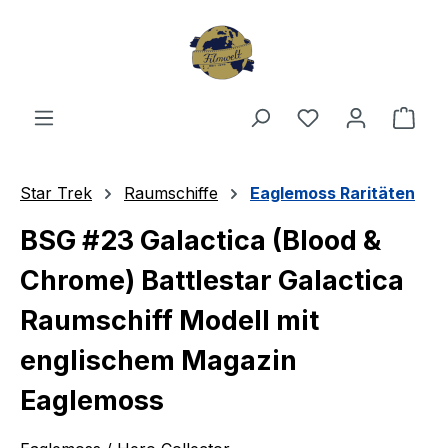
Zum Hauptinhalt springen
Du hast 0 Produ
Ware
Star Trek
Raumschiffe
Eaglemoss Raritäten
BSG #23 Galactica (Blood &
Chrome) Battlestar Galactica
Raumschiff Modell mit
englischem Magazin
Eaglemoss