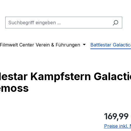
Filmwelt Center Verein & Führungen
Battlestar Galactic
tlestar Kampfstern Galact
lemoss
Regulärer Pr
169,99
Preise inkl