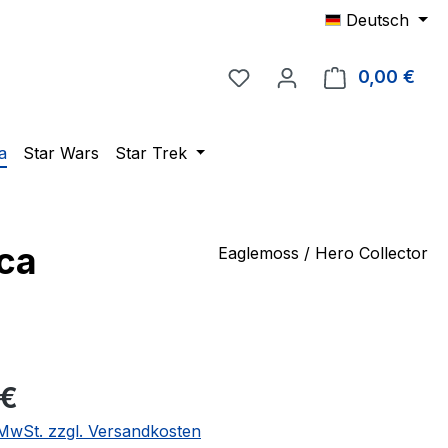
Deutsch
Du hast 0 Produkte auf 
0,00 €
Ware
a
Star Wars
Star Trek
ica
Eaglemoss / Hero Collector
eis:
 €
. MwSt. zzgl. Versandkosten