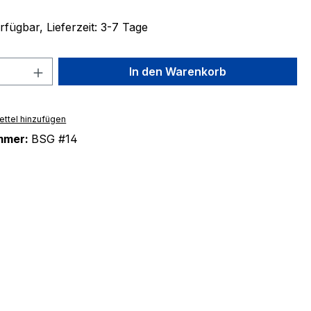
fügbar, Lieferzeit: 3-7 Tage
 Anzahl: Gib den gewünschten Wert ein 
In den Warenkorb
ttel hinzufügen
mmer:
BSG #14