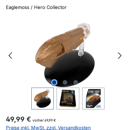
Eaglemoss / Hero Collector
Bildergalerie überspringen
Regulärer Preis:
49,99 €
vorher 69,99 €
Preise inkl. MwSt. zzgl. Versandkosten