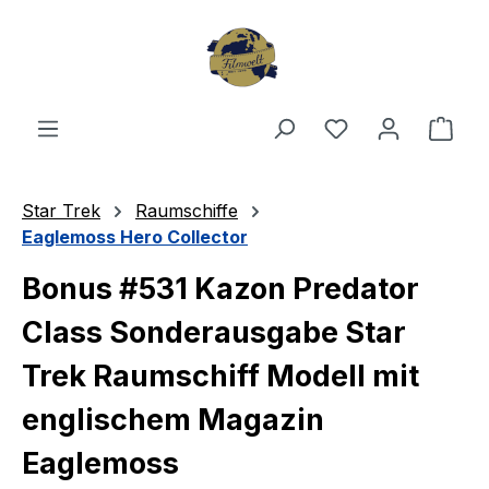
Zum Hauptinhalt springen
Du hast 0 Produ
Ware
Star Trek
Raumschiffe
Eaglemoss Hero Collector
Bonus #531 Kazon Predator
Class Sonderausgabe Star
Trek Raumschiff Modell mit
englischem Magazin
Eaglemoss