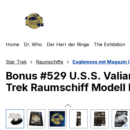
m Hauptinhalt springen
Zur Suche springen
Zur Hauptnavigation springen
Home
Dr. Who
Der Herr der Ringe
The Exhibition
Star Trek
Raumschiffe
Eaglemoss mit Magazin (
Bonus #529 U.S.S. Valia
Trek Raumschiff Modell
Bildergalerie überspringen