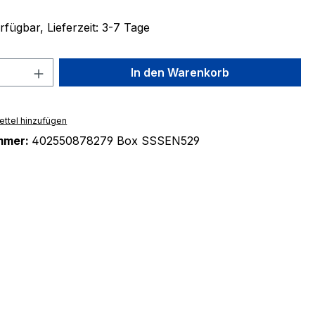
fügbar, Lieferzeit: 3-7 Tage
 Anzahl: Gib den gewünschten Wert ein 
In den Warenkorb
ttel hinzufügen
mmer:
402550878279 Box SSSEN529