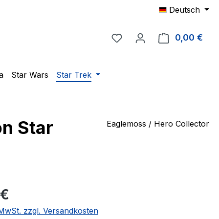
Deutsch
Du hast 0 Produkte auf 
0,00 €
Ware
a
Star Wars
Star Trek
n Star
Eaglemoss / Hero Collector
eis:
 €
. MwSt. zzgl. Versandkosten