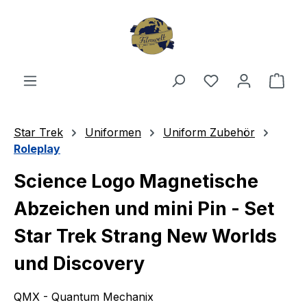
Zum Hauptinhalt springen
Du hast 0 Produ
Ware
Star Trek
Uniformen
Uniform Zubehör
Roleplay
Science Logo Magnetische
Abzeichen und mini Pin - Set
Star Trek Strang New Worlds
und Discovery
QMX - Quantum Mechanix