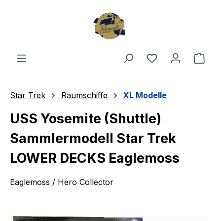
Zum Hauptinhalt springen
Du hast 0 Produ
Ware
Star Trek
Raumschiffe
XL Modelle
USS Yosemite (Shuttle)
Sammlermodell Star Trek
LOWER DECKS Eaglemoss
Eaglemoss / Hero Collector
Bildergalerie überspringen