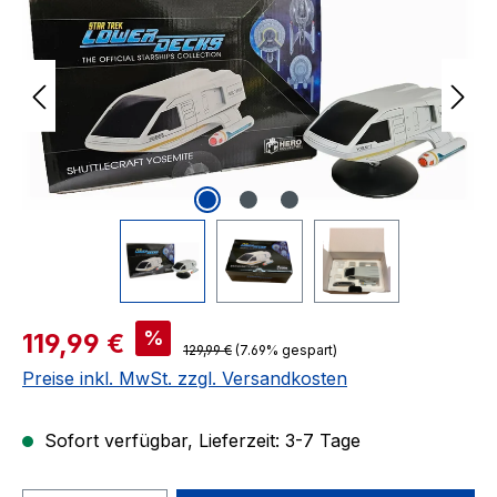
Verkaufspreis:
%
119,99 €
Regulärer Preis:
129,99 €
(7.69% gespart)
Preise inkl. MwSt. zzgl. Versandkosten
Sofort verfügbar, Lieferzeit: 3-7 Tage