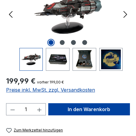
Regulärer Preis:
199,99 €
vorher 199,00 €
Preise inkl. MwSt. zzgl. Versandkosten
Produkt Anzahl: Gib den gewünschten We
In den Warenkorb
Zum Merkzettel hinzufügen