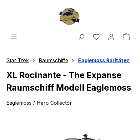
Zum Hauptinhalt springen
Du hast 0 Produ
Ware
Star Trek
Raumschiffe
Eaglemoss Raritäten
XL Rocinante - The Expanse
Raumschiff Modell Eaglemoss
Eaglemoss / Hero Collector
Bildergalerie überspringen