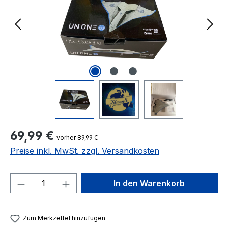
Regulärer Preis:
69,99 €
vorher 89,99 €
Preise inkl. MwSt. zzgl. Versandkosten
Produkt Anzahl: Gib den gewünschten We
In den Warenkorb
Zum Merkzettel hinzufügen