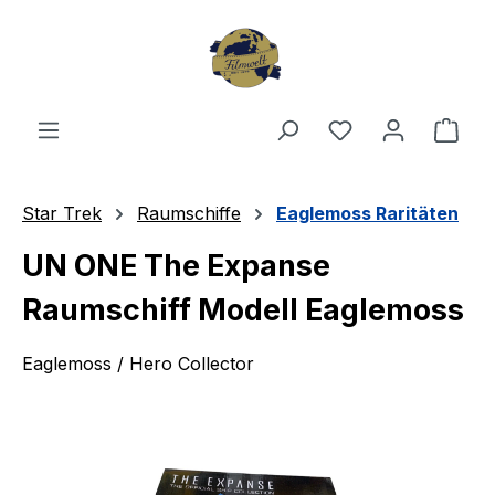
Zum Hauptinhalt springen
Du hast 0 Produ
Ware
Star Trek
Raumschiffe
Eaglemoss Raritäten
UN ONE The Expanse
Raumschiff Modell Eaglemoss
Eaglemoss / Hero Collector
Bildergalerie überspringen