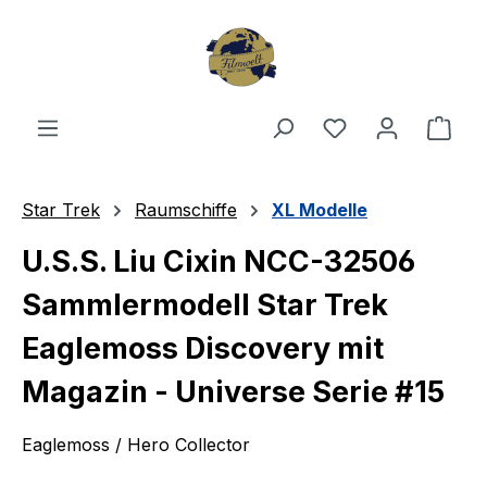
Zum Hauptinhalt springen
Du hast 0 Produ
Ware
Star Trek
Raumschiffe
XL Modelle
U.S.S. Liu Cixin NCC-32506
Sammlermodell Star Trek
Eaglemoss Discovery mit
Magazin - Universe Serie #15
Eaglemoss / Hero Collector