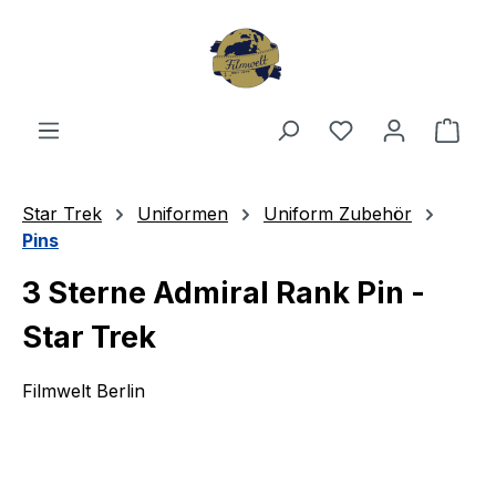
Zum Hauptinhalt springen
Du hast 0 Produ
Ware
Star Trek
Uniformen
Uniform Zubehör
Pins
3 Sterne Admiral Rank Pin -
Star Trek
Filmwelt Berlin
Bildergalerie überspringen