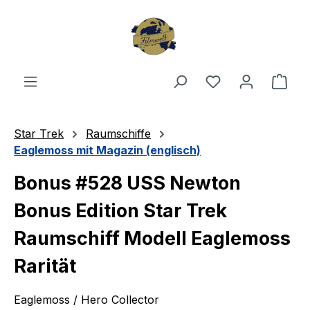
Zum Hauptinhalt springen
Du hast 0 Produ
Ware
Star Trek
Raumschiffe
Eaglemoss mit Magazin (englisch)
Bonus #528 USS Newton
Bonus Edition Star Trek
Raumschiff Modell Eaglemoss
Rarität
Eaglemoss / Hero Collector