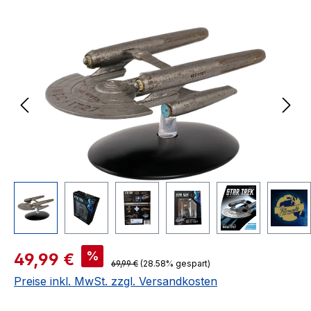
Bildergalerie überspringen
Verkaufspreis:
%
49,99 €
Regulärer Preis:
69,99 €
(28.58% gespart)
Preise inkl. MwSt. zzgl. Versandkosten