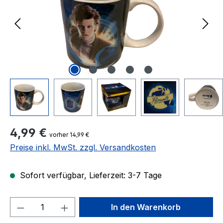
Regulärer Preis:
4,99 €
vorher 14,99 €
Preise inkl. MwSt. zzgl. Versandkosten
Sofort verfügbar, Lieferzeit: 3-7 Tage
Produkt Anzahl: Gib den gewünschten We
In den Warenkorb