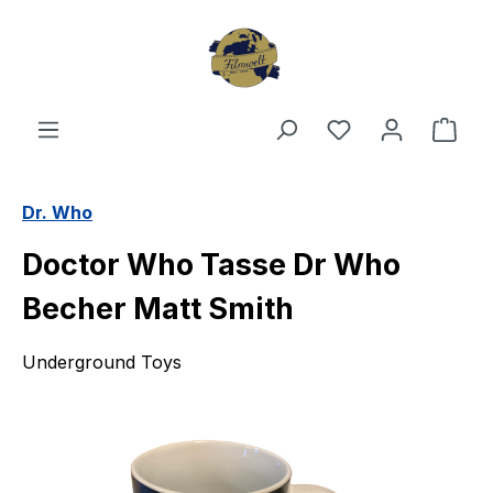
Zum Hauptinhalt springen
Du hast 0 Produ
Ware
Dr. Who
Doctor Who Tasse Dr Who
Becher Matt Smith
Underground Toys
Bildergalerie überspringen