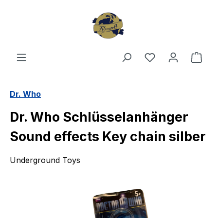
Zum Hauptinhalt springen
Du hast 0 Produ
Ware
Dr. Who
Dr. Who Schlüsselanhänger
Sound effects Key chain silber
Underground Toys
Bildergalerie überspringen