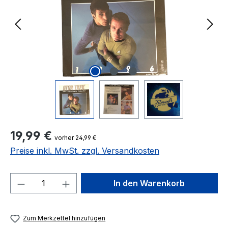
Regulärer Preis:
19,99 €
vorher 24,99 €
Preise inkl. MwSt. zzgl. Versandkosten
Produkt Anzahl: Gib den gewünschten We
In den Warenkorb
Zum Merkzettel hinzufügen