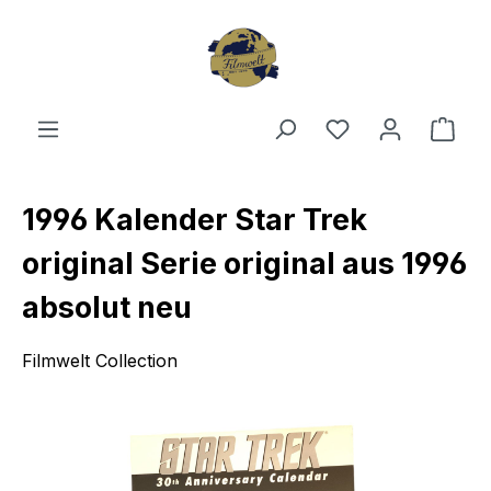
Zum Hauptinhalt springen
Du hast 0 Produ
Ware
1996 Kalender Star Trek
original Serie original aus 1996
absolut neu
Filmwelt Collection
Bildergalerie überspringen