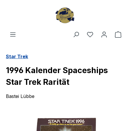
Zum Hauptinhalt springen
Du hast 0 Produ
Ware
Star Trek
1996 Kalender Spaceships
Star Trek Rarität
Bastei Lübbe
Bildergalerie überspringen