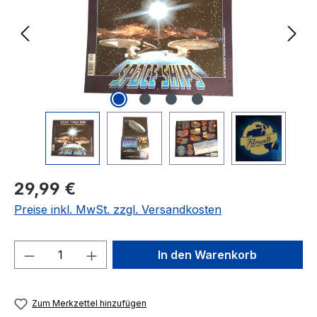
Regulärer Preis:
29,99 €
Preise inkl. MwSt. zzgl. Versandkosten
Produkt Anzahl: Gib den gewünschten We
In den Warenkorb
Zum Merkzettel hinzufügen