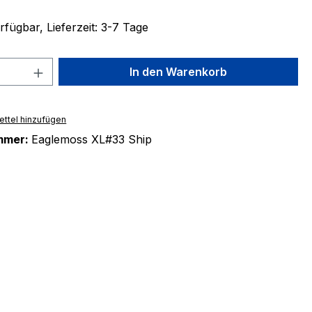
fügbar, Lieferzeit: 3-7 Tage
 Anzahl: Gib den gewünschten Wert ein 
In den Warenkorb
ttel hinzufügen
mmer:
Eaglemoss XL#33 Ship