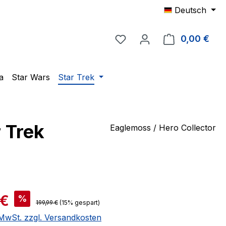
Deutsch
Du hast 0 Produkte auf 
0,00 €
Ware
a
Star Wars
Star Trek
 Trek
Eaglemoss / Hero Collector
is:
 €
%
Regulärer Preis:
199,99 €
(15% gespart)
. MwSt. zzgl. Versandkosten