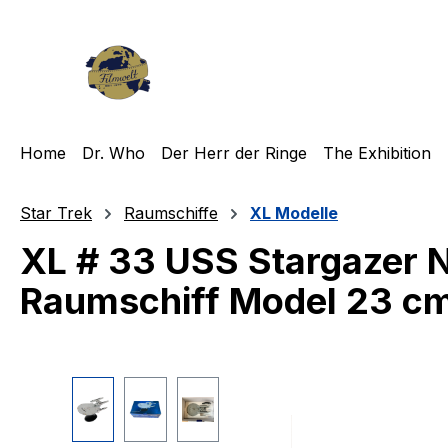
m Hauptinhalt springen
Zur Suche springen
Zur Hauptnavigation springen
Home
Dr. Who
Der Herr der Ringe
The Exhibition
Star Trek
Raumschiffe
XL Modelle
XL # 33 USS Stargazer 
Raumschiff Model 23 cm 
Bildergalerie überspringen