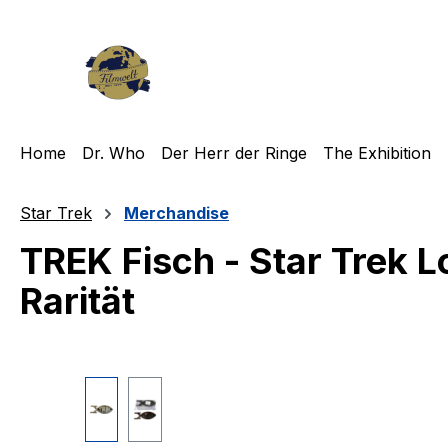
m Hauptinhalt springen
Zur Suche springen
Zur Hauptnavigation springen
Home
Dr. Who
Der Herr der Ringe
The Exhibition
Star Trek
Merchandise
TREK Fisch - Star Trek 
Rarität
Bildergalerie überspringen