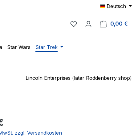
Deutsch
Du hast 0 Produkte auf 
0,00 €
Ware
a
Star Wars
Star Trek
Lincoln Enterprises (later Roddenberry shop)
eis:
€
. MwSt. zzgl. Versandkosten