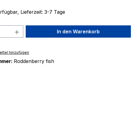
fügbar, Lieferzeit: 3-7 Tage
 Anzahl: Gib den gewünschten Wert ein 
In den Warenkorb
ttel hinzufügen
mmer:
Roddenberry fish