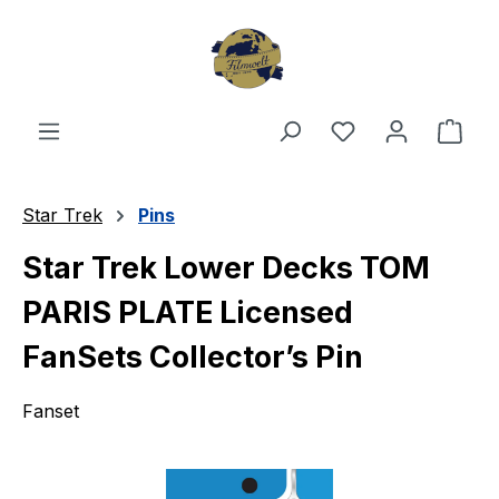
Zum Hauptinhalt springen
Du hast 0 Produ
Ware
Star Trek
Pins
Star Trek Lower Decks TOM
PARIS PLATE Licensed
FanSets Collector’s Pin
Fanset
Bildergalerie überspringen