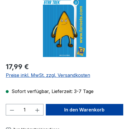
Regulärer Preis:
17,99 €
Preise inkl. MwSt. zzgl. Versandkosten
Sofort verfügbar, Lieferzeit: 3-7 Tage
Produkt Anzahl: Gib den gewünschten We
In den Warenkorb