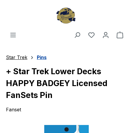
Zum Hauptinhalt springen
Du hast 0 Produ
Ware
Star Trek
Pins
+ Star Trek Lower Decks
HAPPY BADGEY Licensed
FanSets Pin
Fanset
Bildergalerie überspringen