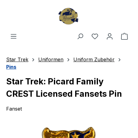
Zum Hauptinhalt springen
Du hast 0 Produ
Ware
Star Trek
Uniformen
Uniform Zubehör
Pins
Star Trek: Picard Family
CREST Licensed Fansets Pin
Fanset
Bildergalerie überspringen