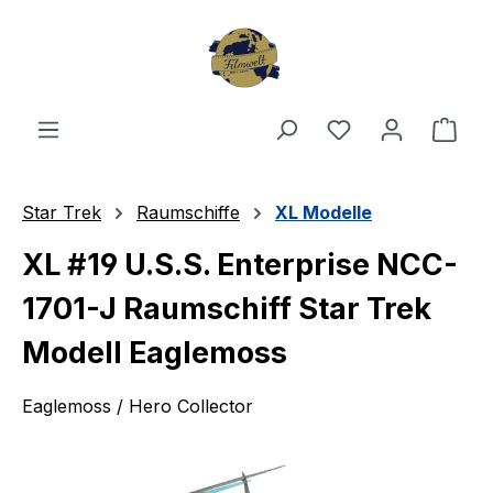
Zum Hauptinhalt springen
Du hast 0 Produ
Ware
Star Trek
Raumschiffe
XL Modelle
XL #19 U.S.S. Enterprise NCC-
1701-J Raumschiff Star Trek
Modell Eaglemoss
Eaglemoss / Hero Collector
Bildergalerie überspringen