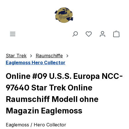
Zum Hauptinhalt springen
Du hast 0 Produ
Ware
Star Trek
Raumschiffe
Eaglemoss Hero Collector
Online #09 U.S.S. Europa NCC-
97640 Star Trek Online
Raumschiff Modell ohne
Magazin Eaglemoss
Eaglemoss / Hero Collector