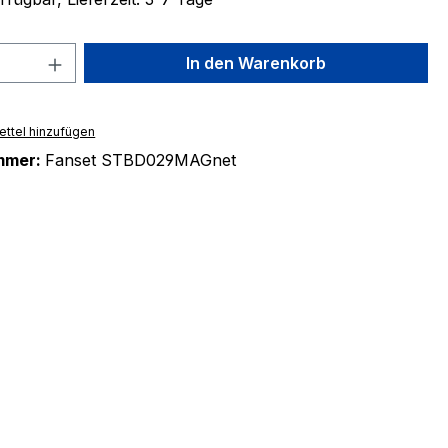
 Anzahl: Gib den gewünschten Wert ein 
In den Warenkorb
ttel hinzufügen
mmer:
Fanset STBD029MAGnet