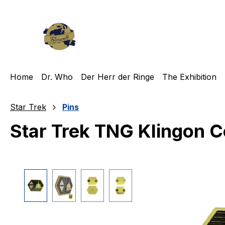
m Hauptinhalt springen
Zur Suche springen
Zur Hauptnavigation springen
Home
Dr. Who
Der Herr der Ringe
The Exhibition
Star Trek
Pins
Star Trek TNG Klingon 
Bildergalerie überspringen