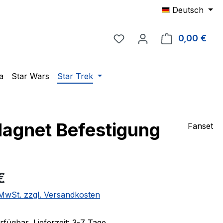
Deutsch
Du hast 0 Produkte auf 
0,00 €
Ware
a
Star Wars
Star Trek
agnet Befestigung
Fanset
eis:
€
. MwSt. zzgl. Versandkosten
fügbar, Lieferzeit: 3-7 Tage