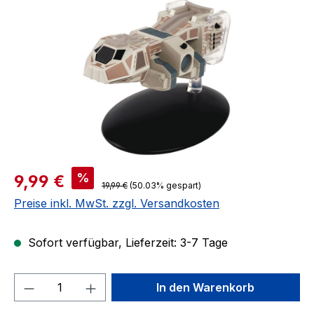
Verkaufspreis:
%
9,99 €
Regulärer Preis:
19,99 €
(50.03% gespart)
Preise inkl. MwSt. zzgl. Versandkosten
Sofort verfügbar, Lieferzeit: 3-7 Tage
Produkt Anzahl: Gib den gewünschten We
In den Warenkorb