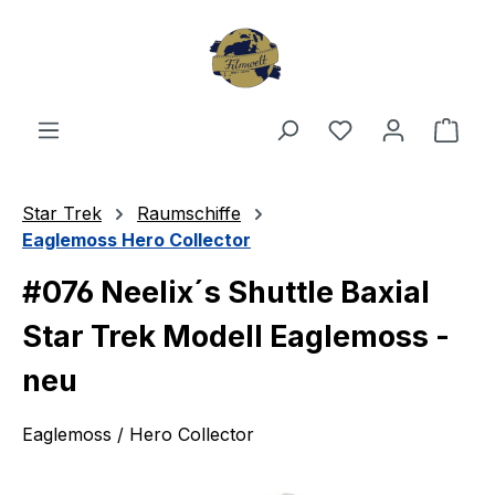
Zum Hauptinhalt springen
Du hast 0 Produ
Ware
Star Trek
Raumschiffe
Eaglemoss Hero Collector
#076 Neelix´s Shuttle Baxial
Star Trek Modell Eaglemoss -
neu
Eaglemoss / Hero Collector
Bildergalerie überspringen