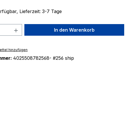
fügbar, Lieferzeit: 3-7 Tage
 Anzahl: Gib den gewünschten Wert ein 
In den Warenkorb
ttel hinzufügen
mmer:
4025508782568- #256 ship