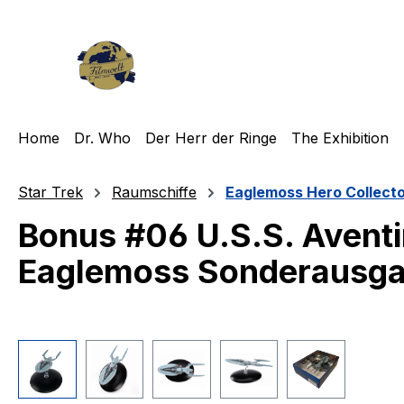
m Hauptinhalt springen
Zur Suche springen
Zur Hauptnavigation springen
Home
Dr. Who
Der Herr der Ringe
The Exhibition
Star Trek
Raumschiffe
Eaglemoss Hero Collect
Bonus #06 U.S.S. Aventi
Eaglemoss Sonderausg
Bildergalerie überspringen