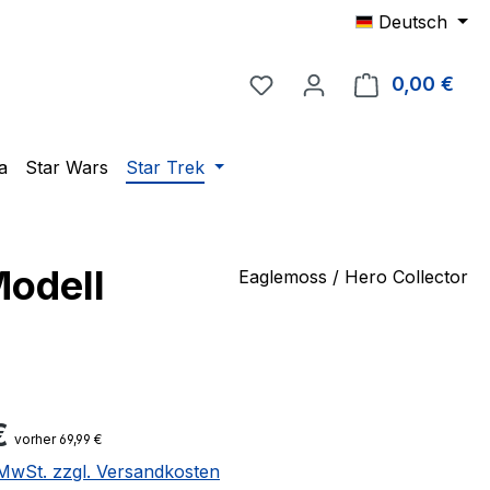
Deutsch
Du hast 0 Produkte auf 
0,00 €
Ware
a
Star Wars
Star Trek
Modell
Eaglemoss / Hero Collector
eis:
€
vorher 69,99 €
. MwSt. zzgl. Versandkosten