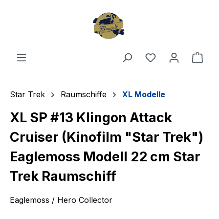
Zum Hauptinhalt springen
Du hast 0 Produ
Ware
Star Trek
Raumschiffe
XL Modelle
XL SP #13 Klingon Attack
Cruiser (Kinofilm "Star Trek")
Eaglemoss Modell 22 cm Star
Trek Raumschiff
Eaglemoss / Hero Collector